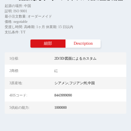
起源の場所: 中国
証明: ISO 9001
最小注文数量: オーダーメイド
価格: negotiable
受渡し時間: 高峰期: 1ヶ月 休業期: 15 日以内
支払条件: T/T
細部
Description
1仕様:
2D/3D/図面によるカスタム
2商標:
に
3原産地:
シアメン,フジアン州,中国
4HSコード:
8443999090
5供給の能力:
1000000