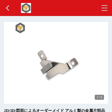
2
/
6
2D/3D/図面によるオーダーメイド アルミ製の金属片部品