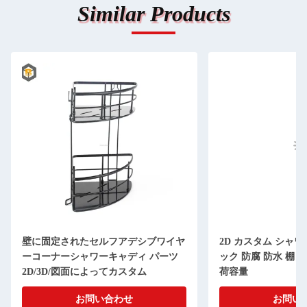
Similar Products
壁に固定されたセルフアデシブワイヤ
2D カスタム シャワ
ーコーナーシャワーキャディ パーツ
ック 防腐 防水 棚 
2D/3D/図面によってカスタム
荷容量
お問い合わせ
お問い