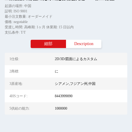
起源の場所: 中国
証明: ISO 9001
最小注文数量: オーダーメイド
価格: negotiable
受渡し時間: 高峰期: 1ヶ月 休業期: 15 日以内
支払条件: T/T
細部
Description
1仕様:
2D/3D/図面によるカスタム
2商標:
に
3原産地:
シアメン,フジアン州,中国
4HSコード:
8443999090
5供給の能力:
1000000