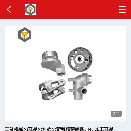
2
/
6
工業機械の部品のための定番精密鋳造CNC加工部品